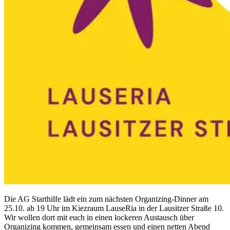
Die AG Starthilfe lädt ein zum nächsten Organizing-Dinner am
25.10. ab 19 Uhr im Kiezraum LauseRia in der Lausitzer Straße 10.
Wir wollen dort mit euch in einen lockeren Austausch über
Organizing kommen, gemeinsam essen und einen netten Abend