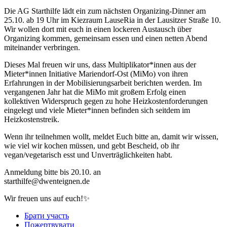
Die AG Starthilfe lädt ein zum nächsten Organizing-Dinner am
25.10. ab 19 Uhr im Kiezraum LauseRia in der Lausitzer Straße 10.
Wir wollen dort mit euch in einen lockeren Austausch über
Organizing kommen, gemeinsam essen und einen netten Abend
miteinander verbringen.
Dieses Mal freuen wir uns, dass Multiplikator*innen aus der
Mieter*innen Initiative Mariendorf-Ost (MiMo) von ihren
Erfahrungen in der Mobilisierungsarbeit berichten werden. Im
vergangenen Jahr hat die MiMo mit großem Erfolg einen
kollektiven Widerspruch gegen zu hohe Heizkostenforderungen
eingelegt und viele Mieter*innen befinden sich seitdem im
Heizkostenstreik.
Wenn ihr teilnehmen wollt, meldet Euch bitte an, damit wir wissen,
wie viel wir kochen müssen, und gebt Bescheid, ob ihr
vegan/vegetarisch esst und Unverträglichkeiten habt.
Anmeldung bitte bis 20.10. an
starthilfe@dwenteignen.de
Wir freuen uns auf euch!✨
Брати участь
Пожертвувати