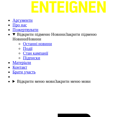
Аргументи
Про нас
Пожертвувати
Відкрити підменю Новини
Закрити підменю
Новини
Новини
Останні новини
Події
Стан кампанії
Підписки
Матеріали
Контакт
Брати участь
Відкрити меню мови
Закрити меню мови