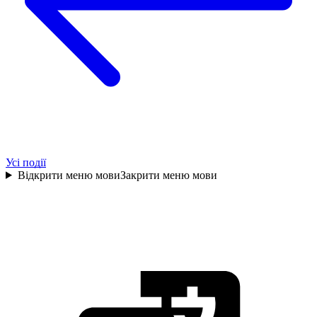
Усі події
Відкрити меню мови
Закрити меню мови