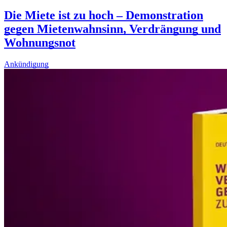
Die Miete ist zu hoch – Demonstration
gegen Mietenwahnsinn, Verdrängung und
Wohnungsnot
Ankündigung