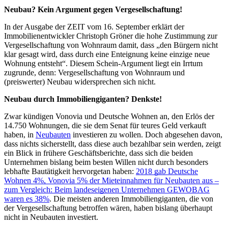
Neubau? Kein Argument gegen Vergesellschaftung!
In der Ausgabe der ZEIT vom 16. September erklärt der
Immobilienentwickler Christoph Gröner die hohe Zustimmung zur
Vergesellschaftung von Wohnraum damit, dass „den Bürgern nicht
klar gesagt wird, dass durch eine Enteignung keine einzige neue
Wohnung entsteht“. Diesem Schein-Argument liegt ein Irrtum
zugrunde, denn: Vergesellschaftung von Wohnraum und
(preiswerter) Neubau widersprechen sich nicht.
Neubau durch Immobiliengiganten? Denkste!
Zwar kündigen Vonovia und Deutsche Wohnen an, den Erlös der
14.750 Wohnungen, die sie dem Senat für teures Geld verkauft
haben, in
Neubauten
investieren zu wollen. Doch abgesehen davon,
dass nichts sicherstellt, dass diese auch bezahlbar sein werden, zeigt
ein Blick in frühere Geschäftsberichte, dass sich die beiden
Unternehmen bislang beim besten Willen nicht durch besonders
lebhafte Bautätigkeit hervorgetan haben:
2018 gab Deutsche
Wohnen 4%, Vonovia 5% der Mieteinnahmen für Neubauten aus –
zum Vergleich: Beim landeseigenen Unternehmen GEWOBAG
waren es 38%
. Die meisten anderen Immobiliengiganten, die von
der Vergesellschaftung betroffen wären, haben bislang überhaupt
nicht in Neubauten investiert.