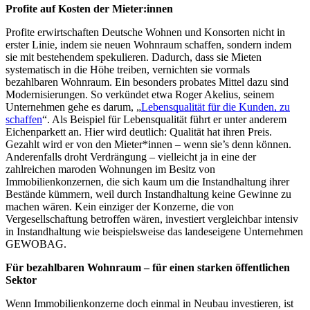
Profite auf Kosten der Mieter:innen
Profite erwirtschaften Deutsche Wohnen und Konsorten nicht in
erster Linie, indem sie neuen Wohnraum schaffen, sondern indem
sie mit bestehendem spekulieren. Dadurch, dass sie Mieten
systematisch in die Höhe treiben, vernichten sie vormals
bezahlbaren Wohnraum. Ein besonders probates Mittel dazu sind
Modernisierungen. So verkündet etwa Roger Akelius, seinem
Unternehmen gehe es darum, „
Lebensqualität für die Kunden, zu
schaffen
“. Als Beispiel für Lebensqualität führt er unter anderem
Eichenparkett an. Hier wird deutlich: Qualität hat ihren Preis.
Gezahlt wird er von den Mieter*innen – wenn sie’s denn können.
Anderenfalls droht Verdrängung – vielleicht ja in eine der
zahlreichen maroden Wohnungen im Besitz von
Immobilienkonzernen, die sich kaum um die Instandhaltung ihrer
Bestände kümmern, weil durch Instandhaltung keine Gewinne zu
machen wären. Kein einziger der Konzerne, die von
Vergesellschaftung betroffen wären, investiert vergleichbar intensiv
in Instandhaltung wie beispielsweise das landeseigene Unternehmen
GEWOBAG.
Für bezahlbaren Wohnraum – für einen starken öffentlichen
Sektor
Wenn Immobilienkonzerne doch einmal in Neubau investieren, ist