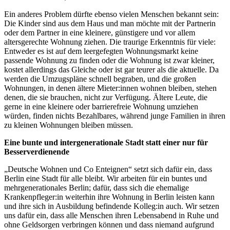
Ein anderes Problem dürfte ebenso vielen Menschen bekannt sein:
Die Kinder sind aus dem Haus und man möchte mit der Partnerin
oder dem Partner in eine kleinere, günstigere und vor allem
altersgerechte Wohnung ziehen. Die traurige Erkenntnis für viele:
Entweder es ist auf dem leergefegten Wohnungsmarkt keine
passende Wohnung zu finden oder die Wohnung ist zwar kleiner,
kostet allerdings das Gleiche oder ist gar teurer als die aktuelle. Da
werden die Umzugspläne schnell begraben, und die großen
Wohnungen, in denen ältere Mieter:innen wohnen bleiben, stehen
denen, die sie brauchen, nicht zur Verfügung. Ältere Leute, die
gerne in eine kleinere oder barrierefreie Wohnung umziehen
würden, finden nichts Bezahlbares, während junge Familien in ihren
zu kleinen Wohnungen bleiben müssen.
Eine bunte und intergenerationale Stadt statt einer nur für
Besserverdienende
„Deutsche Wohnen und Co Enteignen“ setzt sich dafür ein, dass
Berlin eine Stadt für alle bleibt. Wir arbeiten für ein buntes und
mehrgenerationales Berlin; dafür, dass sich die ehemalige
Krankenpfleger:in weiterhin ihre Wohnung in Berlin leisten kann
und ihre sich in Ausbildung befindende Kolleg:in auch. Wir setzen
uns dafür ein, dass alle Menschen ihren Lebensabend in Ruhe und
ohne Geldsorgen verbringen können und dass niemand aufgrund