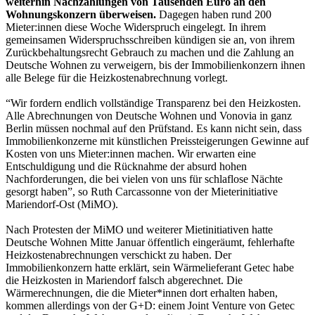
weiterhin Nachzahlungen von Tausenden Euro an den
Wohnungskonzern überweisen.
Dagegen haben rund 200
Mieter:innen diese Woche Widerspruch eingelegt. In ihrem
gemeinsamen Widerspruchsschreiben kündigen sie an, von ihrem
Zurückbehaltungsrecht Gebrauch zu machen und die Zahlung an
Deutsche Wohnen zu verweigern, bis der Immobilienkonzern ihnen
alle Belege für die Heizkostenabrechnung vorlegt.
“Wir fordern endlich vollständige Transparenz bei den Heizkosten.
Alle Abrechnungen von Deutsche Wohnen und Vonovia in ganz
Berlin müssen nochmal auf den Prüfstand. Es kann nicht sein, dass
Immobilienkonzerne mit künstlichen Preissteigerungen Gewinne auf
Kosten von uns Mieter:innen machen. Wir erwarten eine
Entschuldigung und die Rücknahme der absurd hohen
Nachforderungen, die bei vielen von uns für schlaflose Nächte
gesorgt haben”, so Ruth Carcassonne von der Mieterinitiative
Mariendorf-Ost (MiMO).
Nach Protesten der MiMO und weiterer Mietinitiativen hatte
Deutsche Wohnen Mitte Januar öffentlich eingeräumt, fehlerhafte
Heizkostenabrechnungen verschickt zu haben. Der
Immobilienkonzern hatte erklärt, sein Wärmelieferant Getec habe
die Heizkosten in Mariendorf falsch abgerechnet. Die
Wärmerechnungen, die die Mieter*innen dort erhalten haben,
kommen allerdings von der G+D: einem Joint Venture von Getec