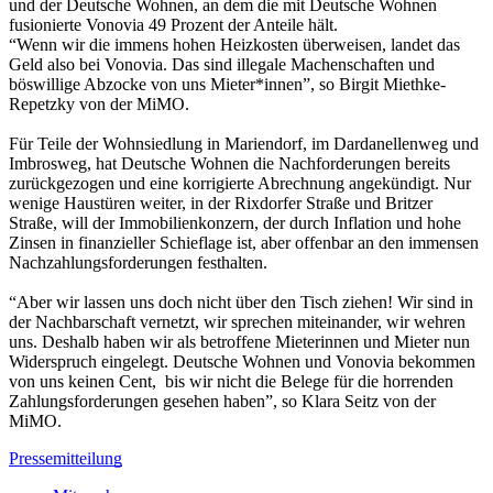
und der Deutsche Wohnen, an dem die mit Deutsche Wohnen
fusionierte Vonovia 49 Prozent der Anteile hält.
“Wenn wir die immens hohen Heizkosten überweisen, landet das
Geld also bei Vonovia. Das sind illegale Machenschaften und
böswillige Abzocke von uns Mieter*innen”, so Birgit Miethke-
Repetzky von der MiMO.
Für Teile der Wohnsiedlung in Mariendorf, im Dardanellenweg und
Imbrosweg, hat Deutsche Wohnen die Nachforderungen bereits
zurückgezogen und eine korrigierte Abrechnung angekündigt. Nur
wenige Haustüren weiter, in der Rixdorfer Straße und Britzer
Straße, will der Immobilienkonzern, der durch Inflation und hohe
Zinsen in finanzieller Schieflage ist, aber offenbar an den immensen
Nachzahlungsforderungen festhalten.
“Aber wir lassen uns doch nicht über den Tisch ziehen! Wir sind in
der Nachbarschaft vernetzt, wir sprechen miteinander, wir wehren
uns. Deshalb haben wir als betroffene Mieterinnen und Mieter nun
Widerspruch eingelegt. Deutsche Wohnen und Vonovia bekommen
von uns keinen Cent, bis wir nicht die Belege für die horrenden
Zahlungsforderungen gesehen haben”, so Klara Seitz von der
MiMO.
Pressemitteilung