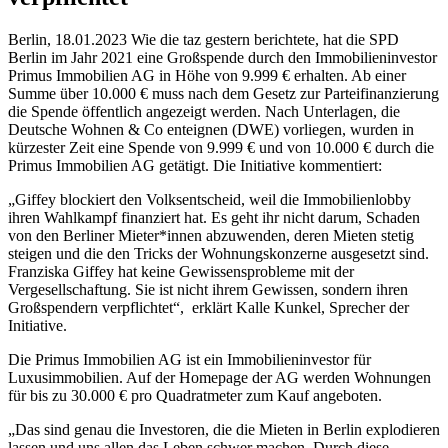
Berlin, 18.01.2023 Wie die taz gestern berichtete, hat die SPD
Berlin im Jahr 2021 eine Großspende durch den Immobilieninvestor
Primus Immobilien AG in Höhe von 9.999 € erhalten. Ab einer
Summe über 10.000 € muss nach dem Gesetz zur Parteifinanzierung
die Spende öffentlich angezeigt werden. Nach Unterlagen, die
Deutsche Wohnen & Co enteignen (DWE) vorliegen, wurden in
kürzester Zeit eine Spende von 9.999 € und von 10.000 € durch die
Primus Immobilien AG getätigt. Die Initiative kommentiert:
„Giffey blockiert den Volksentscheid, weil die Immobilienlobby
ihren Wahlkampf finanziert hat. Es geht ihr nicht darum, Schaden
von den Berliner Mieter*innen abzuwenden, deren Mieten stetig
steigen und die den Tricks der Wohnungskonzerne ausgesetzt sind.
Franziska Giffey hat keine Gewissensprobleme mit der
Vergesellschaftung. Sie ist nicht ihrem Gewissen, sondern ihren
Großspendern verpflichtet“, erklärt Kalle Kunkel, Sprecher der
Initiative.
Die Primus Immobilien AG ist ein Immobilieninvestor für
Luxusimmobilien. Auf der Homepage der AG werden Wohnungen
für bis zu 30.000 € pro Quadratmeter zum Kauf angeboten.
„Das sind genau die Investoren, die die Mieten in Berlin explodieren
lassen und uns allen das Leben schwer machen. Durch diese