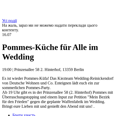
Усі події
На жаль, зараз ми не можемо надати переклади цього
контенту.
16.07
Pommes-Küche für Alle im
Wedding
19:00
|
Prinzenallee 58 2. Hinterhof, 13359 Berlin
Es ist wieder Pommes-Küfa! Das Kiezteam Wedding-Reinickendorf
von Deutsche Wohnen und Co. Enteignen lädt euch ein zur
sommerlichen Pommes-Party.
Ab 19 Uhr gibt es in der Prinzenallee 58 (2. Hinterhof) Pommes mit
Überraschungstopping und einem Input zur Petition "Mein Bezirk
für den Frieden" gegen die geplante Waffenfabrik im Wedding.
Bringt eure Lieben mit und genießt den Abend mit uns! .
Брати участь