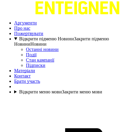
Аргументи
Про нас
Пожертвувати
Відкрити підменю Новини
Закрити підменю
Новини
Новини
Останні новини
Події
Стан кампанії
Підписки
Матеріали
Контакт
Брати участь
Відкрити меню мови
Закрити меню мови