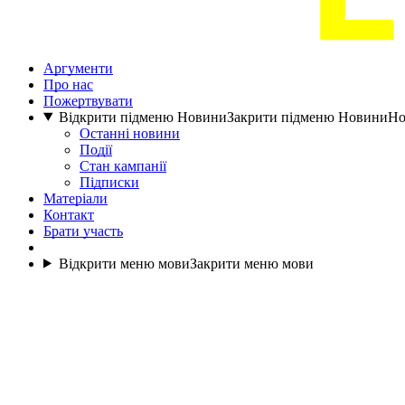
Аргументи
Про нас
Пожертвувати
Відкрити підменю Новини
Закрити підменю Новини
Но
Останні новини
Події
Стан кампанії
Підписки
Матеріали
Контакт
Брати участь
Відкрити меню мови
Закрити меню мови