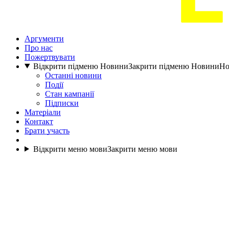
Аргументи
Про нас
Пожертвувати
Відкрити підменю Новини
Закрити підменю Новини
Но
Останні новини
Події
Стан кампанії
Підписки
Матеріали
Контакт
Брати участь
Відкрити меню мови
Закрити меню мови