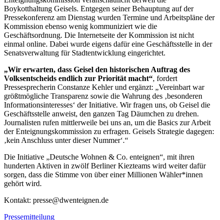
Boykotthaltung Geisels. Entgegen seiner Behauptung auf der
Pressekonferenz am Dienstag wurden Termine und Arbeitspläne der
Kommission ebenso wenig kommuniziert wie die
Geschäftsordnung. Die Internetseite der Kommission ist nicht
einmal online. Dabei wurde eigens dafür eine Geschäftsstelle in der
Senatsverwaltung für Stadtentwicklung eingerichtet.
„Wir erwarten, dass Geisel den historischen Auftrag des
Volksentscheids endlich zur Priorität macht“
, fordert
Pressesprecherin Constanze Kehler und ergänzt: „Vereinbart war
größtmögliche Transparenz sowie die Wahrung des ‚besonderen
Informationsinteresses‘ der Initiative. Wir fragen uns, ob Geisel die
Geschäftsstelle anweist, den ganzen Tag Däumchen zu drehen.
Journalisten rufen mittlerweile bei uns an, um die Basics zur Arbeit
der Enteignungskommission zu erfragen. Geisels Strategie dagegen:
‚kein Anschluss unter dieser Nummer‘.“
Die Initiative „Deutsche Wohnen & Co. enteignen“, mit ihren
hunderten Aktiven in zwölf Berliner Kiezteams wird weiter dafür
sorgen, dass die Stimme von über einer Millionen Wähler*innen
gehört wird.
Kontakt: presse@dwenteignen.de
Pressemitteilung