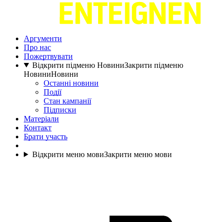
Аргументи
Про нас
Пожертвувати
Відкрити підменю Новини
Закрити підменю
Новини
Новини
Останні новини
Події
Стан кампанії
Підписки
Матеріали
Контакт
Брати участь
Відкрити меню мови
Закрити меню мови