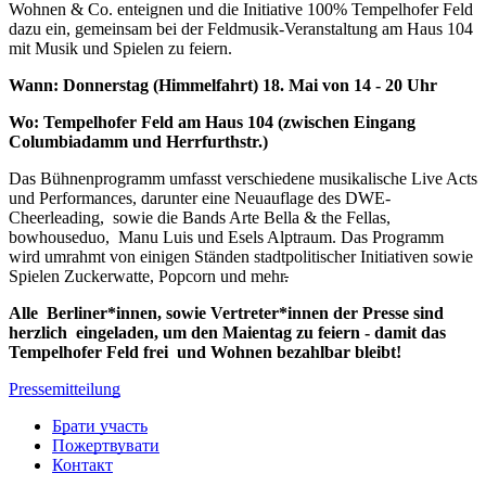
Wohnen & Co. enteignen und die Initiative 100% Tempelhofer Feld
dazu ein, gemeinsam bei der Feldmusik-Veranstaltung am Haus 104
mit Musik und Spielen zu feiern.
Wann:
Donnerstag (Himmelfahrt) 18. Mai von 14 - 20 Uhr
Wo: Tempelhofer Feld am Haus 104 (zwischen Eingang
Columbiadamm und Herrfurthstr.)
Das Bühnenprogramm umfasst verschiedene musikalische Live Acts
und Performances, darunter eine Neuauflage des DWE-
Cheerleading, sowie die Bands Arte Bella & the Fellas,
bowhouseduo, Manu Luis und Esels Alptraum. Das Programm
wird umrahmt von einigen Ständen stadtpolitischer Initiativen sowie
Spielen Zuckerwatte, Popcorn und mehr
.
Alle Berliner*innen, sowie Vertreter*innen der Presse sind
herzlich eingeladen, um den Maientag zu feiern - damit das
Tempelhofer Feld frei und Wohnen bezahlbar bleibt!
Pressemitteilung
Брати участь
Пожертвувати
Контакт