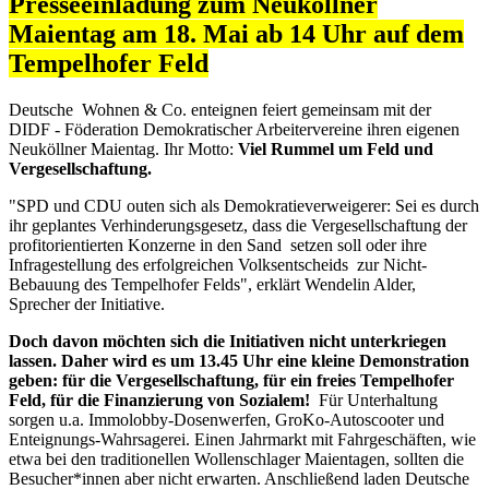
Presseeinladung zum Neuköllner
Maientag am 18. Mai ab 14 Uhr auf dem
Tempelhofer Feld
Deutsche Wohnen & Co. enteignen feiert gemeinsam mit der
DIDF - Föderation Demokratischer Arbeitervereine ihren eigenen
Neuköllner Maientag. Ihr Motto:
Viel Rummel um Feld und
Vergesellschaftung.
"SPD und CDU outen sich als Demokratieverweigerer: Sei es durch
ihr geplantes Verhinderungsgesetz, dass die Vergesellschaftung der
profitorientierten Konzerne in den Sand setzen soll oder ihre
Infragestellung des erfolgreichen Volksentscheids zur Nicht-
Bebauung des Tempelhofer Felds", erklärt Wendelin Alder,
Sprecher der Initiative.
Doch davon möchten sich die Initiativen nicht unterkriegen
lassen. Daher wird es um 13.45 Uhr eine kleine Demonstration
geben: für die Vergesellschaftung, für ein freies Tempelhofer
Feld, für die Finanzierung von Sozialem!
Für Unterhaltung
sorgen u.a. Immolobby-Dosenwerfen, GroKo-Autoscooter und
Enteignungs-Wahrsagerei. Einen Jahrmarkt mit Fahrgeschäften, wie
etwa bei den traditionellen Wollenschlager Maientagen, sollten die
Besucher*innen aber nicht erwarten. Anschließend laden Deutsche