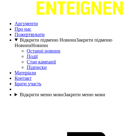
Аргументи
Про нас
Пожертвувати
Відкрити підменю Новини
Закрити підменю
Новини
Новини
Останні новини
Події
Стан кампанії
Підписки
Матеріали
Контакт
Брати участь
Відкрити меню мови
Закрити меню мови