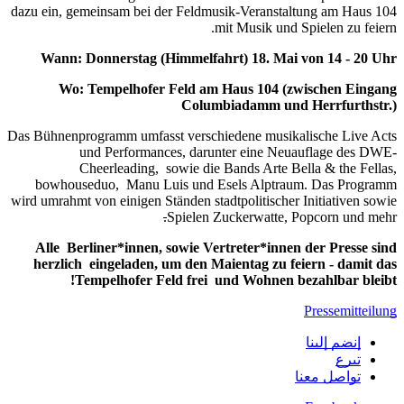
dazu ein, gemeinsam bei der Feldmusik-V
mit Mu
Wann:
Donnerstag (Himmelfahrt) 
Wo: Tempelhofer Feld am Haus
Columbiada
Das Bühnenprogramm umfasst verschieden
und Performances, darunter 
Cheerleading, sowie die Bands
bowhouseduo, Manu Luis und Esels
wird umrahmt von einigen Ständen stadtpol
.
Spielen Zucke
Alle Berliner*innen, sowie Vertret
herzlich eingeladen, um den Maient
Tempelhofer Feld frei und W