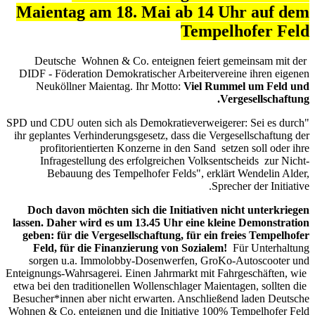
Maientag am 18. Mai ab
T
Deutsche Wohnen & Co. enteignen 
DIDF - Föderation Demokratischer Arbe
Neuköllner Maientag. Ihr Motto:
Vi
"SPD und CDU outen sich als Demokratieve
ihr geplantes Verhinderungsgesetz, dass 
profitorientierten Konzerne in den 
Infragestellung des erfolgreichen 
Bebauung des Tempelhofer Felds"
Doch davon möchten sich die Initia
lassen. Daher wird es um 13.45 Uhr ei
geben: für die Vergesellschaftung, f
Feld, für die Finanzierung von So
sorgen u.a. Immolobby-Dosenwerfen
Enteignungs-Wahrsagerei. Einen Jahrmarkt
etwa bei den traditionellen Wollenschlag
Besucher*innen aber nicht erwarten. An
Wohnen & Co. enteignen und die Initiati