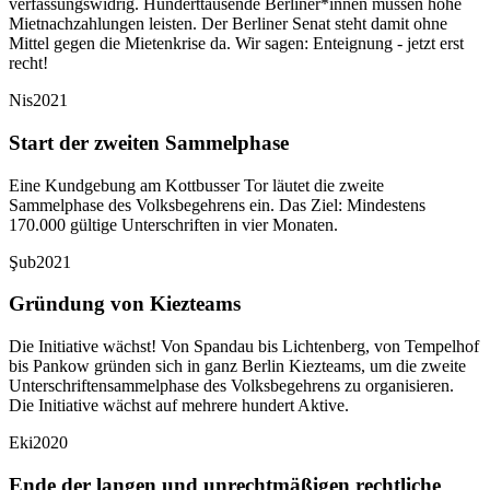
verfassungswidrig. Hunderttausende Berliner*innen müssen hohe
Mietnachzahlungen leisten. Der Berliner Senat steht damit ohne
Mittel gegen die Mietenkrise da. Wir sagen: Enteignung - jetzt erst
recht!
Nis
2021
Start der zweiten Sammelphase
Eine Kundgebung am Kottbusser Tor läutet die zweite
Sammelphase des Volksbegehrens ein. Das Ziel: Mindestens
170.000 gültige Unterschriften in vier Monaten.
Şub
2021
Gründung von Kiezteams
Die Initiative wächst! Von Spandau bis Lichtenberg, von Tempelhof
bis Pankow gründen sich in ganz Berlin Kiezteams, um die zweite
Unterschriftensammelphase des Volksbegehrens zu organisieren.
Die Initiative wächst auf mehrere hundert Aktive.
Eki
2020
Ende der langen und unrechtmäßigen rechtliche