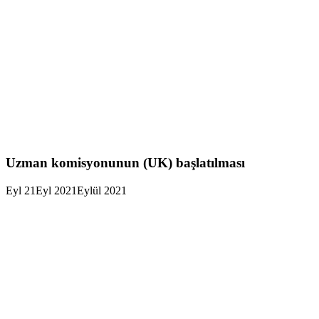
Uzman komisyonunun (UK) başlatılması
Eyl
21
Eyl 2021
Eylül 2021