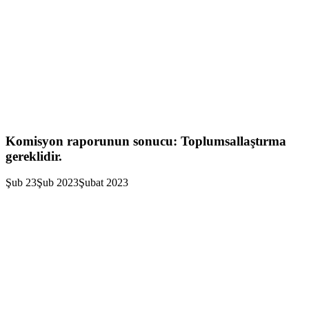
Komisyon raporunun sonucu: Toplumsallaştırma
gereklidir.
Şub
23
Şub 2023
Şubat 2023