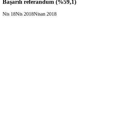
Başarılı referandum (%59,1)
Nis
18
Nis 2018
Nisan 2018