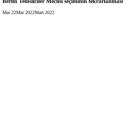
Berlin Temsilciler Meclisi seçiminin tekrarlanması
Mar
22
Mar 2022
Mart 2022