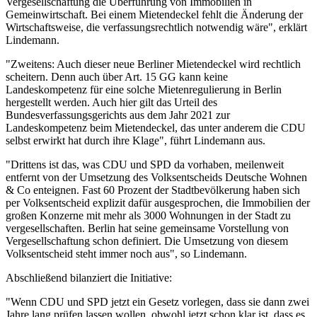
Vergesellschaftung die Überführung von Immobilien in
Gemeinwirtschaft. Bei einem Mietendeckel fehlt die Änderung der
Wirtschaftsweise, die verfassungsrechtlich notwendig wäre", erklärt
Lindemann.
"Zweitens: Auch dieser neue Berliner Mietendeckel wird rechtlich
scheitern. Denn auch über Art. 15 GG kann keine
Landeskompetenz für eine solche Mietenregulierung in Berlin
hergestellt werden. Auch hier gilt das Urteil des
Bundesverfassungsgerichts aus dem Jahr 2021 zur
Landeskompetenz beim Mietendeckel, das unter anderem die CDU
selbst erwirkt hat durch ihre Klage", führt Lindemann aus.
"Drittens ist das, was CDU und SPD da vorhaben, meilenweit
entfernt von der Umsetzung des Volksentscheids Deutsche Wohnen
& Co enteignen. Fast 60 Prozent der Stadtbevölkerung haben sich
per Volksentscheid explizit dafür ausgesprochen, die Immobilien der
großen Konzerne mit mehr als 3000 Wohnungen in der Stadt zu
vergesellschaften. Berlin hat seine gemeinsame Vorstellung von
Vergesellschaftung schon definiert. Die Umsetzung von diesem
Volksentscheid steht immer noch aus", so Lindemann.
Abschließend bilanziert die Initiative:
"Wenn CDU und SPD jetzt ein Gesetz vorlegen, dass sie dann zwei
Jahre lang prüfen lassen wollen, obwohl jetzt schon klar ist, dass es