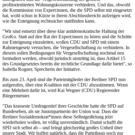
profitorientierten Wohnungskonzerne verhindern. Und das, obwohl
die Kommission von Expert:innen, die die SPD selbst mit eingesetzt
hat, wohl schon in Kürze in ihrem Abschlussbericht aufzeigen wird,
wie die Enteignung rechtssicher stattfinden kann.
"Wir sind entsetzt über diese klar antidemokratische Haltung der
GroKo. Statt auf den Rat der Expert:innen zu hören und die Schritte
zur Enteignung einzuleiten, wollen CDU und SPD mit einem
Rahmengesetz versuchen, die Vergesellschaftung zu verhindern. In
diesem sollen Bedingungen für Vergesellschaftung nochmal neu
formuliert werden, obwohl juristisch unstrittig ist, dass Artikel 15
des Grundgesetztes bereits die rechtliche Grundlage dafür bietet", so
Isabella Rogner, Sprecherin der Initiative.
Bis zum 23. April sind die Parteimitglieder der Berliner SPD nun
aufgerufen, über eine Koalition mit der CDU abzustimmen. Wenn
eine Mehrheit dafür ist, wird Kai Wegner (CDU) Regierender
Bürgermeister.
"Das krasseste Umfragentief ihrer Geschichte hatte die SPD auf
Bundeseben, als sie Junionpartnerin der Union war. Dass die
Berliner Sozialdemokrat*innen diese Selbstgeißelung jetzt
wiederholen wollen, ist völlig unverständlich. Damit schafft die
SPD sich selbst ab – und bringt gleichzeitig großes Unheil über
unsere Stadt. Wir hoffen natürlich, dass die Parteibasis noch nur