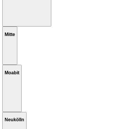
Mitte
Moabit
Neukölln