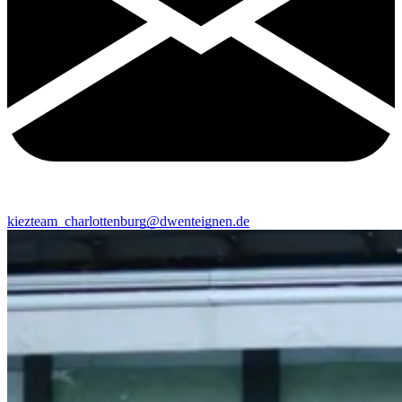
kiezteam_charlottenburg@dwenteignen.de