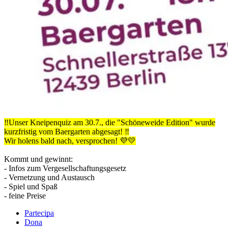
‼️Unser Kneipenquiz am 30.7., die "Schöneweide Edition" wurde
kurzfristig vom Baergarten abgesagt! ‼️
Wir holens bald nach, versprochen! 💜💛
Kommt und gewinnt:
- Infos zum Vergesellschaftungsgesetz
- Vernetzung und Austausch
- Spiel und Spaß
- feine Preise
Partecipa
Dona