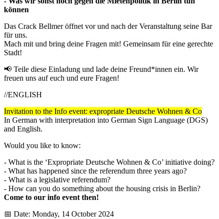
- Was wir sonst noch gegen die Mietenpolitik in Berlin tun
können
Das Crack Bellmer öffnet vor und nach der Veranstaltung seine Bar
für uns.
Mach mit und bring deine Fragen mit! Gemeinsam für eine gerechte
Stadt!
📢 Teile diese Einladung und lade deine Freund*innen ein. Wir
freuen uns auf euch und eure Fragen!
//ENGLISH
Invitation to the Info event: expropriate Deutsche Wohnen & Co
In German with interpretation into German Sign Language (DGS)
and English.
Would you like to know:
- What is the ‘Expropriate Deutsche Wohnen & Co’ initiative doing?
- What has happened since the referendum three years ago?
- What is a legislative referendum?
- How can you do something about the housing crisis in Berlin?
Come to our info event then!
📅 Date: Monday, 14 October 2024