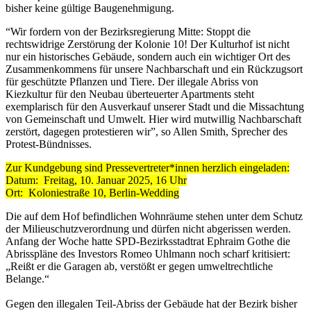
bisher keine gültige Baugenehmigung.
“Wir fordern von der Bezirksregierung Mitte: Stoppt die
rechtswidrige Zerstörung der Kolonie 10! Der Kulturhof ist nicht
nur ein historisches Gebäude, sondern auch ein wichtiger Ort des
Zusammenkommens für unsere Nachbarschaft und ein Rückzugsort
für geschützte Pflanzen und Tiere. Der illegale Abriss von
Kiezkultur für den Neubau überteuerter Apartments steht
exemplarisch für den Ausverkauf unserer Stadt und die Missachtung
von Gemeinschaft und Umwelt. Hier wird mutwillig Nachbarschaft
zerstört, dagegen protestieren wir”,
so Allen Smith, Sprecher des
Protest-Bündnisses.
Zur Kundgebung sind Pressevertreter*innen herzlich eingeladen:
Datum: Freitag, 10. Januar 2025, 16 Uhr
Ort: Koloniestraße 10, Berlin-Wedding
Die auf dem Hof befindlichen Wohnräume stehen unter dem Schutz
der Milieuschutzverordnung und dürfen nicht abgerissen werden.
Anfang der Woche hatte SPD-Bezirksstadtrat Ephraim Gothe die
Abrisspläne des Investors Romeo Uhlmann noch scharf kritisiert:
„Reißt er die Garagen ab, verstößt er gegen umweltrechtliche
Belange.“
Gegen den illegalen Teil-Abriss der Gebäude hat der Bezirk bisher