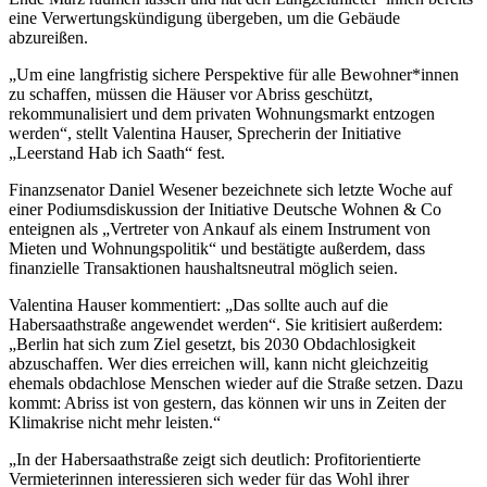
eine Verwertungskündigung übergeben, um die Gebäude
abzureißen.
„Um eine langfristig sichere Perspektive für alle Bewohner*innen
zu schaffen, müssen die Häuser vor Abriss geschützt,
rekommunalisiert und dem privaten Wohnungsmarkt entzogen
werden“, stellt Valentina Hauser, Sprecherin der Initiative
„Leerstand Hab ich Saath“ fest.
Finanzsenator Daniel Wesener bezeichnete sich letzte Woche auf
einer Podiumsdiskussion der Initiative Deutsche Wohnen & Co
enteignen als „Vertreter von Ankauf als einem Instrument von
Mieten und Wohnungspolitik“ und bestätigte außerdem, dass
finanzielle Transaktionen haushaltsneutral möglich seien.
Valentina Hauser kommentiert: „Das sollte auch auf die
Habersaathstraße angewendet werden“. Sie kritisiert außerdem:
„Berlin hat sich zum Ziel gesetzt, bis 2030 Obdachlosigkeit
abzuschaffen. Wer dies erreichen will, kann nicht gleichzeitig
ehemals obdachlose Menschen wieder auf die Straße setzen. Dazu
kommt: Abriss ist von gestern, das können wir uns in Zeiten der
Klimakrise nicht mehr leisten.“
„In der Habersaathstraße zeigt sich deutlich: Profitorientierte
Vermieterinnen interessieren sich weder für das Wohl ihrer