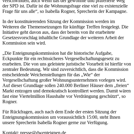
verschwinden, auch wenn das der gewohnte und präferierte Weg
der SPD ist. Dafür ist die Wohnungsfrage eine viel zu existenzielle
Frage für uns alle“, so Isabella Rogner, Sprecherin der Kampagne.
In der konstituierenden Sitzung der Kommission werden im
Weiteren die Themensetzungen für künftige Treffen festgelegt. Die
Initiative geht davon aus, dass der bereits von ihr erarbeitete
Gesetzesvorschlag inhaltliche Grundlage der weiteren Arbeit der
Kommission sein wird.
„Die Enteignungskommission hat die historische Aufgabe,
Eckpunkte für ein rechtssicheres Vergesellschaftungsgesetz zu
erarbeiten. Die von uns geleistete juristische Vorarbeit ist hierfür von
zentraler Bedeutung. Wir sind zuversichtlich, dass die Kommission
entscheidende Weichenstellungen für das „Wie“ der
Vergesellschaftung großer Wohnungsunternehmen vorlegen wird.
Auf dieser Grundlage sollen 240.000 Berliner Häuser dem „freien“
Markt entzogen und demokratisch kontrolliert werden. Damit wären
fast eine Viertelmillion Haushalte vor Verdrängung geschützt“, so
Rogner.
Für Rückfragen, auch nach dem Ende der ersten Sitzung der
Enteignungskommission um voraussichtlich 15:00, steht Ihnen
unsere Sprecherin Isabella Rogner gerne zur Verfügung.
Kontakt: presse@dwenteignen.de