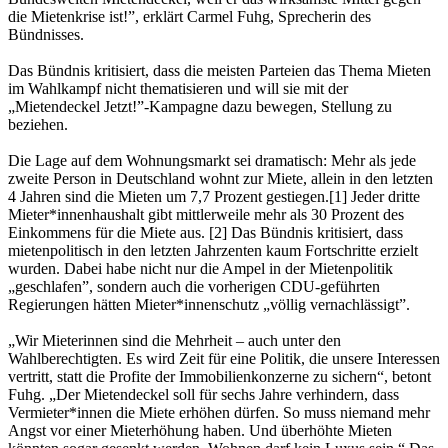
die Mietenkrise ist!”
, erklärt Carmel Fuhg, Sprecherin des
Bündnisses.
Das Bündnis kritisiert, dass die meisten Parteien das Thema Mieten
im Wahlkampf nicht thematisieren und will sie mit der
„Mietendeckel Jetzt!”-Kampagne dazu bewegen, Stellung zu
beziehen.
Die Lage auf dem Wohnungsmarkt sei dramatisch: Mehr als jede
zweite Person in Deutschland wohnt zur Miete, allein in den letzten
4 Jahren sind die Mieten um 7,7 Prozent gestiegen.[1] Jeder dritte
Mieter*innenhaushalt gibt mittlerweile mehr als 30 Prozent des
Einkommens für die Miete aus. [2] Das Bündnis kritisiert, dass
mietenpolitisch in den letzten Jahrzenten kaum Fortschritte erzielt
wurden. Dabei habe nicht nur die Ampel in der Mietenpolitik
„geschlafen”, sondern auch die vorherigen CDU-geführten
Regierungen hätten Mieter*innenschutz „völlig vernachlässigt”.
„Wir Mieterinnen sind die Mehrheit – auch unter den
Wahlberechtigten. Es wird Zeit für eine Politik, die unsere Interessen
vertritt, statt die Profite der Immobilienkonzerne zu sichern“
, betont
Fuhg.
„Der Mietendeckel soll für sechs Jahre verhindern, dass
Vermieter*innen die Miete erhöhen dürfen. So muss niemand mehr
Angst vor einer Mieterhöhung haben. Und überhöhte Mieten