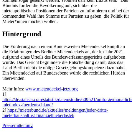
könnten sogar gesenkt werden. Wohnen darf kein Luxus sein.“
Das
Bündnis fordert die Bevölkerung auf, sich über die
mietenpolitischen Positionen der Parteien zu informieren und bei der
kommenden Wahl ihre Stimme nur Parteien zu geben, die Politik für
Mieter*innen machen wollen.
Hintergrund
Die Forderung nach einem Bundesweiten Mietendeckel knüpft an
die Erfahrungen des Berliner Mietendeckels an, der im Jahr 2021
aufgrund eines Urteils des Bundesverfassungsgerichts aufgehoben
wurde. Das Gericht begründete die Entscheidung damit, dass das
Land Berlin nicht die nötige Gesetzgebungskompetenz dazu habe.
Ein Mietendeckel auf Bundesebene würde die rechtlichen Hürden
überwinden.
Mehr Infos:
www.mietendeckel-jetzt.org
1]
https://de.statista.com/statistik/daten/studie/609521/umfrage/monatlich
mietindex-fuerdeutschland/
2]
https://mieterbund.de/aktuelles/meldungen/jeder-dritte-
mieterhaushalt-ist-finanziellueberlastet/
Pressemitteilung