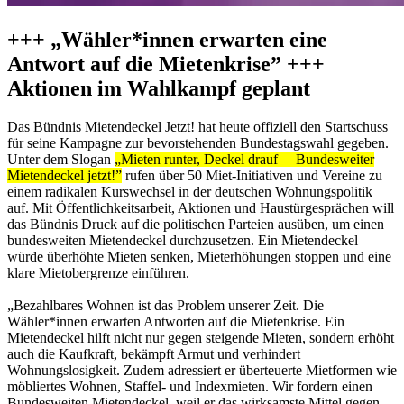
+++ „Wähler*innen erwarten eine
Antwort auf die Mietenkrise” +++
Aktionen im Wahlkampf geplant
Das Bündnis Mietendeckel Jetzt! hat heute offiziell den Startschuss
für seine Kampagne zur bevorstehenden Bundestagswahl gegeben.
Unter dem Slogan
„Mieten runter, Deckel drauf – Bundesweiter
Mietendeckel jetzt!”
rufen über 50 Miet-Initiativen und Vereine zu
einem radikalen Kurswechsel in der deutschen Wohnungspolitik
auf. Mit Öffentlichkeitsarbeit, Aktionen und Haustürgesprächen will
das Bündnis Druck auf die politischen Parteien ausüben, um einen
bundesweiten Mietendeckel durchzusetzen. Ein Mietendeckel
würde überhöhte Mieten senken, Mieterhöhungen stoppen und eine
klare Mietobergrenze einführen.
„Bezahlbares Wohnen ist das Problem unserer Zeit. Die
Wähler*innen erwarten Antworten auf die Mietenkrise. Ein
Mietendeckel hilft nicht nur gegen steigende Mieten, sondern erhöht
auch die Kaufkraft, bekämpft Armut und verhindert
Wohnungslosigkeit. Zudem adressiert er überteuerte Mietformen wie
möbliertes Wohnen, Staffel- und Indexmieten. Wir fordern einen
Bundesweiten Mietendeckel, weil er das wirksamste Mittel gegen