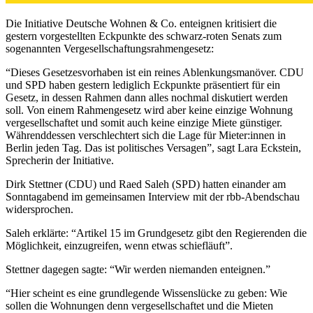
Die Initiative Deutsche Wohnen & Co. enteignen kritisiert die
gestern vorgestellten Eckpunkte des schwarz-roten Senats zum
sogenannten Vergesellschaftungsrahmengesetz:
“Dieses Gesetzesvorhaben ist ein reines Ablenkungsmanöver. CDU
und SPD haben gestern lediglich Eckpunkte präsentiert für ein
Gesetz, in dessen Rahmen dann alles nochmal diskutiert werden
soll. Von einem Rahmengesetz wird aber keine einzige Wohnung
vergesellschaftet und somit auch keine einzige Miete günstiger.
Währenddessen verschlechtert sich die Lage für Mieter:innen in
Berlin jeden Tag. Das ist politisches Versagen”, sagt Lara Eckstein,
Sprecherin der Initiative.
Dirk Stettner (CDU) und Raed Saleh (SPD) hatten einander am
Sonntagabend im gemeinsamen Interview mit der rbb-Abendschau
widersprochen.
Saleh erklärte: “Artikel 15 im Grundgesetz gibt den Regierenden die
Möglichkeit, einzugreifen, wenn etwas schiefläuft”.
Stettner dagegen sagte: “Wir werden niemanden enteignen.”
“Hier scheint es eine grundlegende Wissenslücke zu geben: Wie
sollen die Wohnungen denn vergesellschaftet und die Mieten